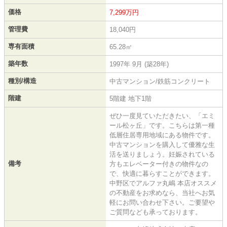
価格
7,299万円
管理費
18,040円
専有面積
65.28㎡
築年数
1997年 9月 (築28年)
種別/構造
中古マンション/鉄筋コンクリート
階建
5階建 地下1階
ぜひ一度見ていただきたい、「エミ
ール松ヶ丘」です。こちらは第一種
低層住居専用地域にある物件です。
中古マンションを購入して優雅な生
活を送りましょう。妊娠されている
備考
方もエレベーター付きの物件なの
で、快適に暮らすことができます。
中野区でアルファ丸嶋 本店オススメ
の不動産をお求めなら、当社へお気
軽にお問い合わせ下さい。ご要望や
ご質問なども承っております。