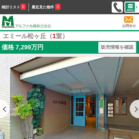
0
0
検討リスト
最近見た物件
お問合せ
エミール松ヶ丘（
1
室）
価格
7,299万円
販売情報を確認