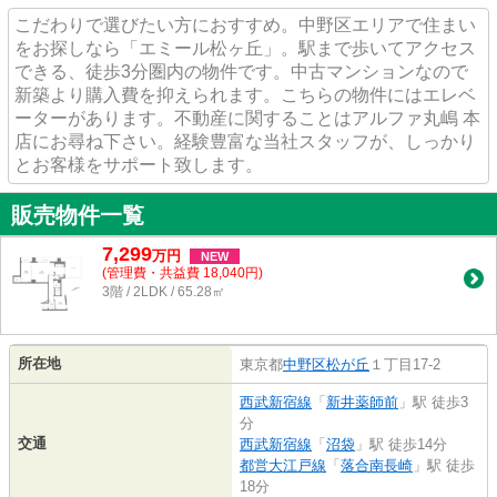
こだわりで選びたい方におすすめ。中野区エリアで住まい
をお探しなら「エミール松ヶ丘」。駅まで歩いてアクセス
できる、徒歩3分圏内の物件です。中古マンションなので
新築より購入費を抑えられます。こちらの物件にはエレベ
ーターがあります。不動産に関することはアルファ丸嶋 本
店にお尋ね下さい。経験豊富な当社スタッフが、しっかり
とお客様をサポート致します。
販売物件一覧
7,299
万
円
NEW
(管理費・共益費 18,040円)
3階 / 2LDK / 65.28㎡
所在地
東京都
中野区
松が丘
１丁目17-2
西武新宿線
「
新井薬師前
」駅 徒歩3
分
交通
西武新宿線
「
沼袋
」駅 徒歩14分
都営大江戸線
「
落合南長崎
」駅 徒歩
18分