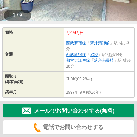
1 / 9
価格
7,299万円
西武新宿線
「
新井薬師前
」駅 徒歩3
分
交通
西武新宿線
「
沼袋
」駅 徒歩14分
都営大江戸線
「
落合南長崎
」駅 徒歩
18分
間取り
2LDK(65.28㎡)
(専有面積)
築年月
1997年 9月(築28年)
メールでお問い合わせする(無料)
電話でお問い合わせする