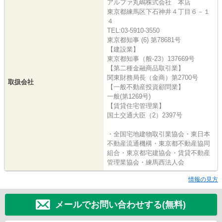
アルファ丸嶋株式会社 本店
東京都練馬区下石神井４丁目６－１
４
TEL:03-5910-3550
東京都知事 (6) 第78681号
【建設業】
東京都知事（般-23）137669号
【第二種金融商品取引業】
関東財務局長（金商）第2700号
取扱会社
【一般不動産投資顧問業】
一般(第1269号)
【賃貸住宅管理業】
国土交通大臣（2）2397号
・全国宅地建物取引業協会・東日本
不動産流通機構・東京都不動産協同
組合・東京都宅建協会・賃貸不動産
管理業協会・練馬西法人会
情報の見方
メールでお問い合わせする(無料)