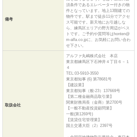
須条件であるエレベーター付きの物
件となっています。地上13階建ての
物件です。駅まで徒歩11分でアクセ
備考
ス可能です。新天地にお引越しな
ら、練馬区エリアの野方周辺がベス
トです。ご予約や質問等はhonten@
m-alfa.co.jpに、お気軽にお問い合わ
せ下さい。
アルファ丸嶋株式会社 本店
東京都練馬区下石神井４丁目６－１
４
TEL:03-5910-3550
東京都知事 (6) 第78681号
【建設業】
東京都知事（般-23）137669号
【第二種金融商品取引業】
関東財務局長（金商）第2700号
取扱会社
【一般不動産投資顧問業】
一般(第1269号)
【賃貸住宅管理業】
国土交通大臣（2）2397号