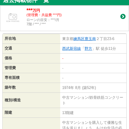
***
万円
(管理費・共益費 ***円)
ローンの目安：***/月
7階 / *** / ***
所在地
東京都
練馬区
豊玉南
２丁目23-6
交通
西武新宿線
「
野方
」駅 徒歩11分
価格
-
管理費
-
専有面積
-
築年数
1974年 8月 (築52年)
中古マンション/鉄骨鉄筋コンクリー
種別/構造
ト
階建
13階建
中古マンションを購入して優雅な生
活を送りましょう。もはや生活の必