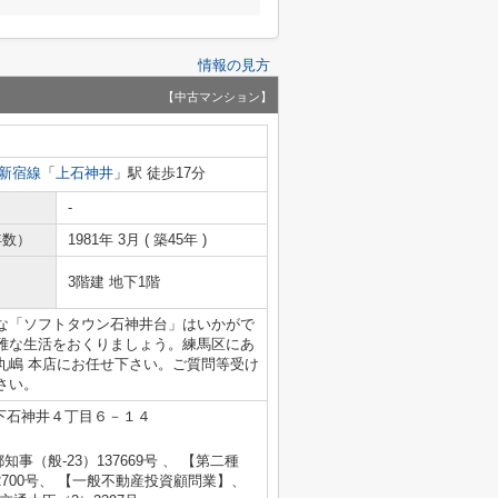
情報の見方
【中古マンション】
新宿線
「
上石神井
」駅 徒歩17分
-
年数）
1981年 3月 ( 築45年 )
3階建 地下1階
な「ソフトタウン石神井台」はいかがで
雅な生活をおくりましょう。練馬区にあ
丸嶋 本店にお任せ下さい。ご質問等受け
さい。
下石神井４丁目６－１４
都知事（般-23）137669号 、 【第二種
700号、 【一般不動産投資顧問業】、