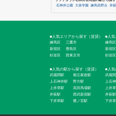
石神井公園
大泉学園
練馬高野台
井
人気エリアから探す（賃貸）
人気
練馬区
三鷹市
練馬区
新宿区
豊島区
新宿区
杉並区
西東京市
杉並区
人気の駅から探す（賃貸）
人気
武蔵関駅
都立家政駅
武蔵関
上石神井駅
野方駅
上石神
上井草駅
高田馬場駅
上井草
井荻駅
西武新宿駅
井荻駅
下井草駅
鷺ノ宮駅
下井草