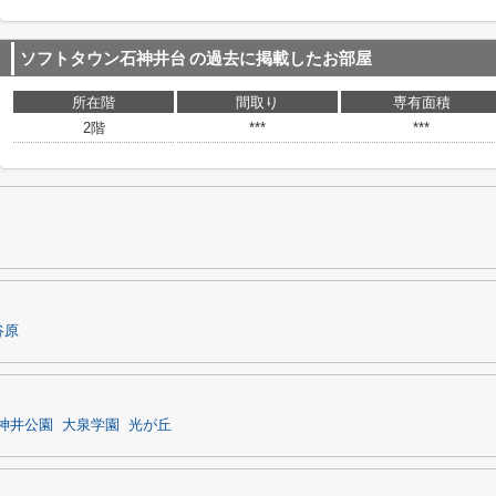
ソフトタウン石神井台
の過去に掲載したお部屋
所在階
間取り
専有面積
2階
***
***
谷原
神井公園
大泉学園
光が丘