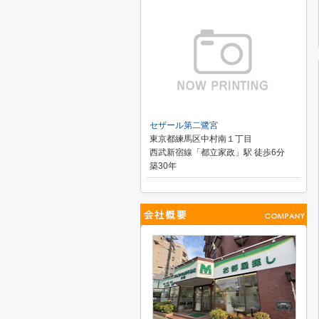
セザール第二鷺宮
東京都練馬区中村南１丁目
西武新宿線「都立家政」駅 徒歩6分
築30年