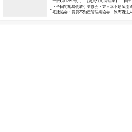
一般(第1269号) 、 【賃貸住宅管理業】、 国
・全国宅地建物取引業協会・東日本不動産流
宅建協会・賃貸不動産管理業協会・練馬西法