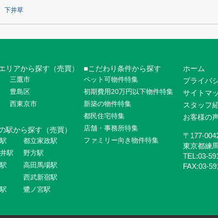
荻
下井草
エリアから探す（売買）
こだわり条件から探す
ホーム
三鷹市
ペット可物件特集
プライバ
豊島区
初期費用20万円以下物件特集
サイトマ
西東京市
新築の物件特集
スタッフ
都民住宅特集
お客様の
店舗・事務所特集
の駅から探す（売買）
〒177-004
ファミリー向き物件特集
駅
都立家政駅
東京都練
井駅
野方駅
TEL:03-59
駅
高田馬場駅
FAX:03-59
西武新宿駅
駅
鷺ノ宮駅