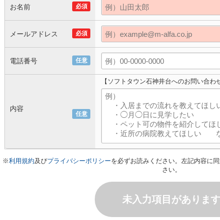
お名前
必須
メールアドレス
必須
電話番号
任意
【ソフトタウン石神井台へのお問い合わ
内容
任意
※
利用規約
及び
プライバシーポリシー
を必ずお読みください。左記内容に同
さい。
未入力項目がありま