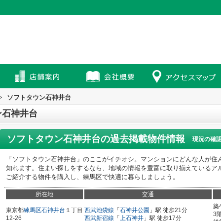
>
ソフトタウン石神井台
ン石神井台
ソフトタウン石神井台
の過去掲載物件情報
現況の確
「ソフトタウン石神井台」のここがイチオシ。マンションにどんな人が住
知れます。住まい探しをするなら、地域の情報を豊富に取り揃えているア
ご紹介する物件を購入し、練馬区で快適に暮らしましょう。
所在地
交通
築
東京都
練馬区
石神井台
１丁目
西武池袋線
「
石神井公園
」駅 徒歩21分
3
12-26
西武新宿線
「
上石神井
」駅 徒歩17分