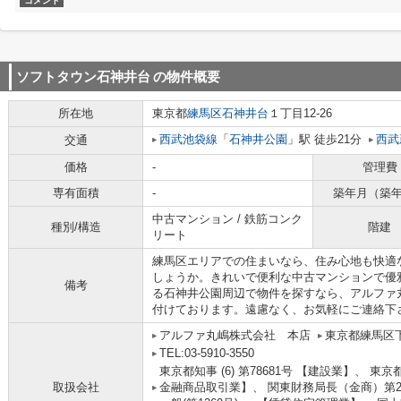
コメント
ソフトタウン石神井台
の物件概要
所在地
東京都
練馬区
石神井台
１丁目12-26
西武池袋線
「
石神井公園
」駅 徒歩21分
西武
交通
価格
-
管理費
専有面積
-
築年月（築
中古マンション / 鉄筋コンク
種別/構造
階建
リート
練馬区エリアでの住まいなら、住み心地も快適
しょうか。きれいで便利な中古マンションで優
備考
る石神井公園周辺で物件を探すなら、アルファ
付けております。遠慮なく、お気軽にご連絡下
アルファ丸嶋株式会社 本店
東京都練馬区
TEL:03-5910-3550
東京都知事 (6) 第78681号 【建設業】、 東京
取扱会社
金融商品取引業】、 関東財務局長（金商）第2