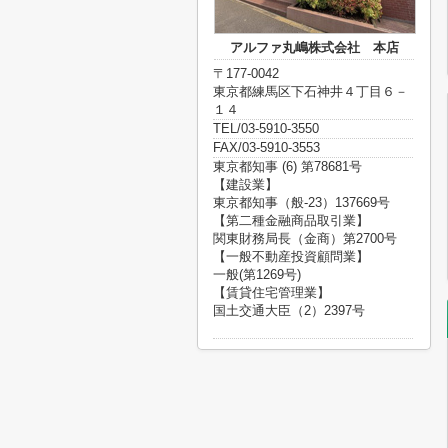
アルファ丸嶋株式会社 本店
〒177-0042
東京都練馬区下石神井４丁目６－
１４
TEL/03-5910-3550
FAX/03-5910-3553
東京都知事 (6) 第78681号
【建設業】
東京都知事（般-23）137669号
【第二種金融商品取引業】
関東財務局長（金商）第2700号
【一般不動産投資顧問業】
一般(第1269号)
【賃貸住宅管理業】
国土交通大臣（2）2397号