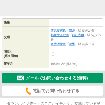
価格
-
西武新宿線
「
沼袋
」駅 徒歩14分
都営大江戸線
「
新江古田
」駅 徒歩18
交通
分
西武池袋線
「
練馬
」駅 徒歩18分
間取り
-(-)
(専有面積)
築年月
1984年 2月(築42年)
メールでお問い合わせする(無料)
電話でお問い合わせする
「タウンハイツ豊玉」のここがイチオシ。立地している第