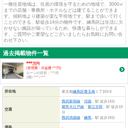
一種住居地域は、住居の環境を守るための地域で、3000㎡
までの店舗・事務所・ホテルなどは建てることができま
す。傾斜地より建築が楽な平坦地です。駅まで歩いて行く
ことのできる、駅徒歩14分の物件です。練馬区は生活に欠
かせない施設が揃っているため、快適な暮らしができま
す。ご質問やご要望などございましたらお気軽にお問い合
わせ下さい。
過去掲載物件一覧
***
万円
(管理費・共益費 ***円)
ローンの目安：***/月
2階 / *** / ***
所在地
東京都
練馬区
豊玉南
１丁目8-9
西武新宿線
「
沼袋
」駅 徒歩14分
都営大江戸線
「
新江古田
」駅 徒歩18
交通
分
西武池袋線
「
練馬
」駅 徒歩18分
価格
-