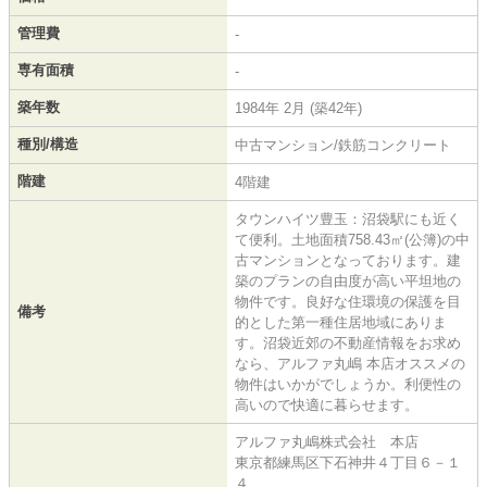
管理費
-
専有面積
-
築年数
1984年 2月 (築42年)
種別/構造
中古マンション/鉄筋コンクリート
階建
4階建
タウンハイツ豊玉：沼袋駅にも近く
て便利。土地面積758.43㎡(公簿)の中
古マンションとなっております。建
築のプランの自由度が高い平坦地の
物件です。良好な住環境の保護を目
備考
的とした第一種住居地域にありま
す。沼袋近郊の不動産情報をお求め
なら、アルファ丸嶋 本店オススメの
物件はいかがでしょうか。利便性の
高いので快適に暮らせます。
アルファ丸嶋株式会社 本店
東京都練馬区下石神井４丁目６－１
４