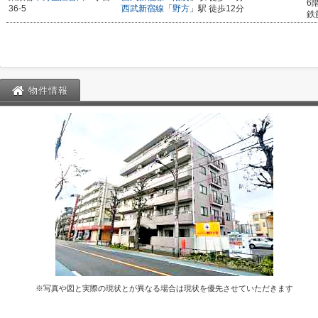
6
36-5
西武新宿線
「
野方
」駅 徒歩12分
鉄
物件情報
※写真や図と実際の現状とが異なる場合は現状を優先させていただきます