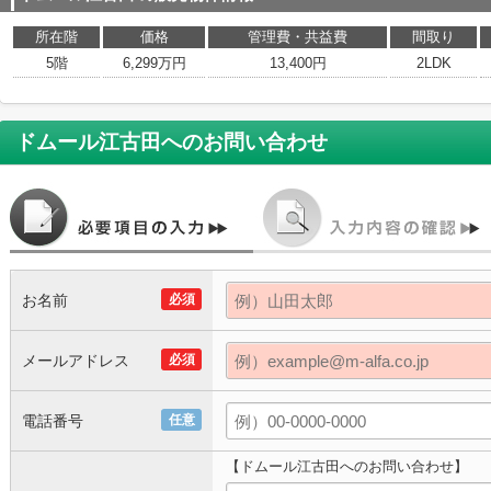
所在階
価格
管理費・共益費
間取り
5階
6,299万円
13,400円
2LDK
ドムール江古田
へのお問い合わせ
お名前
必須
メールアドレス
必須
電話番号
任意
【ドムール江古田へのお問い合わせ】