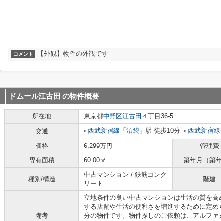
【外観】物件の外観です
コメント
ドムール江古田
の物件概要
所在地
東京都
中野区
江古田
４丁目36-5
西武新宿線
「
沼袋
」駅 徒歩10分
西武新宿線
交通
価格
6,299万円
管理費
専有面積
60.00㎡
築年月（築
中古マンション / 鉄筋コンク
種別/構造
階建
リート
立地条件の良い中古マンションは生活の質を高
する店舗や生活の便利さを増進するために定め
備考
分の物件です。物件探しのご依頼は、アルファ丸