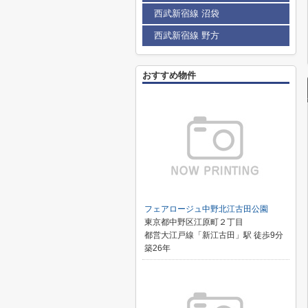
西武新宿線 沼袋
西武新宿線 野方
おすすめ物件
フェアロージュ中野北江古田公園
東京都中野区江原町２丁目
都営大江戸線「新江古田」駅 徒歩9分
築26年