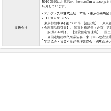
5910-3550にお電話か、honten@m-alfa.
紹介しています。
アルファ丸嶋株式会社 本店
東京都練馬区
TEL:03-5910-3550
東京都知事 (6) 第78681号 【建設業】、 東京
取扱会社
金融商品取引業】、 関東財務局長（金商）第2
一般(第1269号) 、 【賃貸住宅管理業】、 国
・全国宅地建物取引業協会・東日本不動産流
宅建協会・賃貸不動産管理業協会・練馬西法