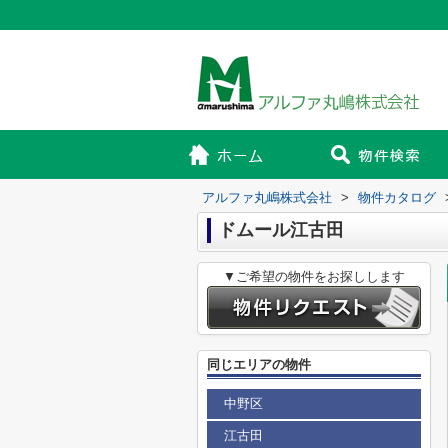
アルファ丸嶋株式会社
>
物件カタログ
ドムール江古田
▼ご希望の物件をお探しします
同じエリアの物件
中野区
江古田