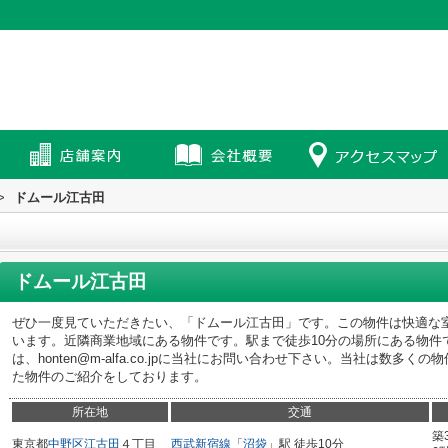
>
ドムール江古田
ドムール江古田
ぜひ一度見ていただきたい、「ドムール江古田」です。この物件は快適な
います。近隣商業地域にある物件です。駅まで徒歩10分の場所にある物件
は、honten@m-alfa.co.jpに当社にお問い合わせ下さい。当社は数
た物件のご紹介をしております。
所在地
交通
築
東京都
中野区
江古田
４丁目
西武新宿線
「
沼袋
」駅 徒歩10分