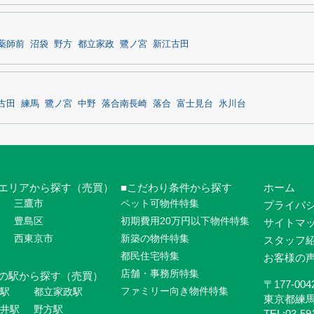
薬師前
沼袋
野方
都立家政
鷺ノ宮
新江古田
古田
練馬
鷺ノ宮
中野
落合南長崎
落合
富士見台
氷川台
エリアから探す（売買）
こだわり条件から探す
ホーム
三鷹市
ペット可物件特集
プライバ
豊島区
初期費用20万円以下物件特集
サイトマ
西東京市
新築の物件特集
スタッフ
都民住宅特集
お客様の
店舗・事務所特集
の駅から探す（売買）
〒177-004
ファミリー向き物件特集
駅
都立家政駅
東京都練
井駅
野方駅
TEL:03-59