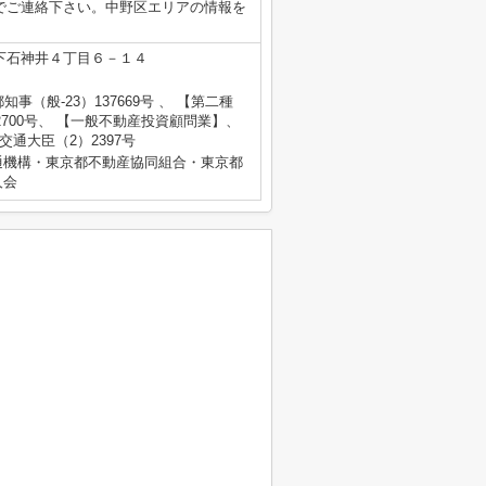
co.jpまでご連絡下さい。中野区エリアの情報を
下石神井４丁目６－１４
都知事（般-23）137669号 、 【第二種
700号、 【一般不動産投資顧問業】、
土交通大臣（2）2397号
通機構・東京都不動産協同組合・東京都
人会