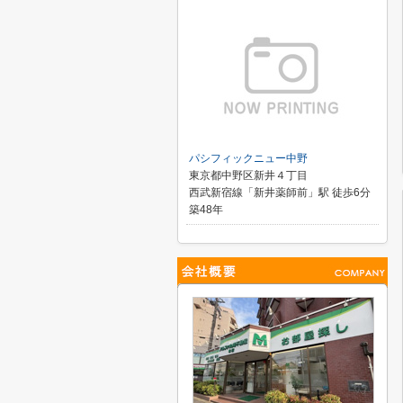
パシフィックニュー中野
東京都中野区新井４丁目
西武新宿線「新井薬師前」駅 徒歩6分
築48年