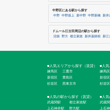
中野区にある駅から探す
中野
中野坂上
新中野
中野新橋
新井
ドムール江古田周辺の駅から探す
沼袋
野方
都立家政
新井薬師前
新江
人気エリアから探す（賃貸）
人気
練馬区
三鷹市
練馬区
新宿区
豊島区
新宿区
杉並区
西東京市
杉並区
人気の駅から探す（賃貸）
人気
武蔵関駅
都立家政駅
武蔵関
上石神井駅
野方駅
上石神