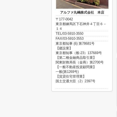
アルファ丸嶋株式会社 本店
〒177-0042
東京都練馬区下石神井４丁目６－
１４
TEL/03-5910-3550
FAX/03-5910-3553
東京都知事 (6) 第78681号
【建設業】
東京都知事（般-23）137669号
【第二種金融商品取引業】
関東財務局長（金商）第2700号
【一般不動産投資顧問業】
一般(第1269号)
【賃貸住宅管理業】
国土交通大臣（2）2397号