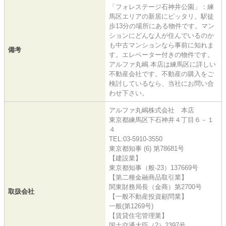
「フォレステージ石神井公園」：練
馬区エリアの新居にピッタリ。駅徒
歩13分の場所にある物件です。マン
ションにどんな人が住んでいるのか
も中古マンションなら事前に知れま
備考
す。エレベーター付きの物件です。
アルファ丸嶋 本店は練馬区に詳しい
不動産会社です。不動産の購入をご
検討しているなら、当社にお問い合
わせ下さい。
アルファ丸嶋株式会社 本店
東京都練馬区下石神井４丁目６－１
４
TEL:03-5910-3550
東京都知事 (6) 第78681号
【建設業】
東京都知事（般-23）137669号
【第二種金融商品取引業】
関東財務局長（金商）第2700号
取扱会社
【一般不動産投資顧問業】
一般(第1269号)
【賃貸住宅管理業】
国土交通大臣（2）2397号