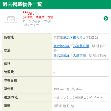
過去掲載物件一覧
***
万円
(管理費・共益費 ***円)
ローンの目安：***/月
3階 / *** / ***
所在地
東京都
練馬区
東大泉
１丁目2-17
西武池袋線
「
石神井公園
」駅 徒歩13
交通
分
西武池袋線
「
大泉学園
」駅 徒歩13分
価格
-
管理費
-
専有面積
-
築年数
1995年 3月 (築31年)
種別/構造
中古マンション/鉄筋コンクリート
階建
8階建 地下1階