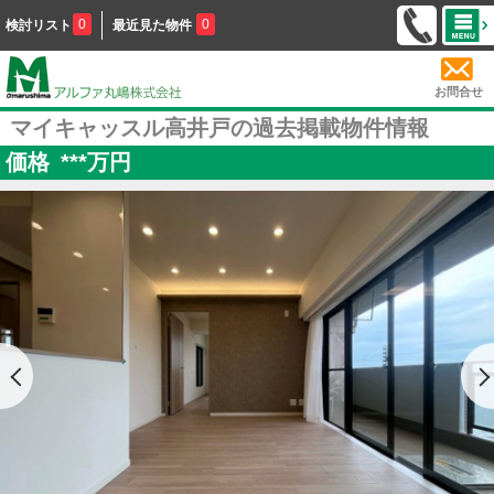
0
0
検討リスト
最近見た物件
お問合せ
マイキャッスル高井戸の過去掲載物件情報
価格
***
万円