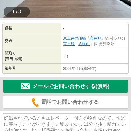
1 / 3
価格
-
京王井の頭線
「
高井戸
」駅 徒歩11分
交通
京王線
「
八幡山
」駅 徒歩13分
間取り
-(-)
(専有面積)
築年月
2001年 9月(築24年)
メールでお問い合わせする(無料)
電話でお問い合わせする
妊娠されている方もエレベーター付きの物件なので、快適
に暮らすことができます。駅まで徒歩11分と少し離れてい
る物件です。地上10階建てでお問い合わせも多い物件で