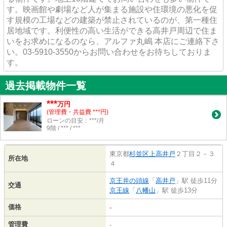
す。映画館や劇場など人が集まる施設や住環境の悪化を促
す規模の工場などの建築が禁止されているのが、第一種住
居地域です。利便性の高い生活ができる高井戸周辺で住ま
いをお求めになるのなら、アルファ丸嶋 本店にご連絡下さ
い。03-5910-3550からお問い合わせをお待ちしておりま
す。
過去掲載物件一覧
***
万円
(管理費・共益費 ***円)
ローンの目安：***/月
9階 / *** / ***
東京都
杉並区
上高井戸
２丁目２－３
所在地
４
京王井の頭線
「
高井戸
」駅 徒歩11分
交通
京王線
「
八幡山
」駅 徒歩13分
価格
-
管理費
-