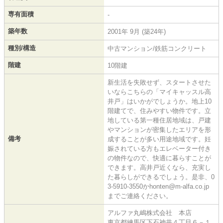
専有面積
-
築年数
2001年 9月 (築24年)
種別/構造
中古マンション/鉄筋コンクリート
階建
10階建
新生活を失敗せず、スタートさせた
いならこちらの「マイキャッスル高
井戸」はいかがでしょうか。地上10
階建てで、住みやすい物件です。立
地している第一種住居地域は、戸建
やマンションが密集したエリアを形
備考
成することが多い用途地域です。妊
娠されている方もエレベーター付き
の物件なので、快適に暮らすことが
できます。高井戸近くなら、充実し
た暮らしができるでしょう。是非、0
3-5910-3550かhonten@m-alfa.co.jp
までご連絡ください。
アルファ丸嶋株式会社 本店
東京都練馬区下石神井４丁目６－１