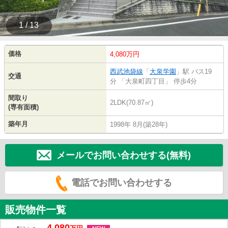
1 / 13
価格
4,080万円
西武池袋線
「
大泉学園
」駅 バス19
交通
分 「大泉町四丁目」 停歩4分
間取り
2LDK(70.87㎡)
(専有面積)
築年月
1998年 8月(築28年)
メールでお問い合わせする(無料)
電話でお問い合わせする
販売物件一覧
4,080