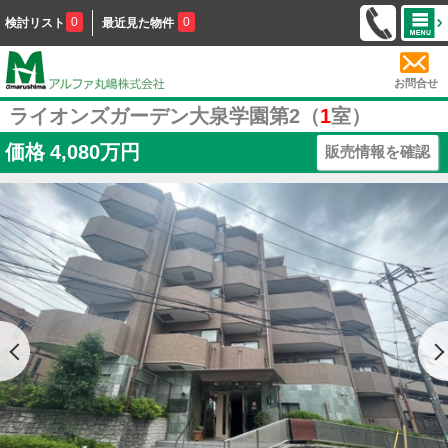
0
0
検討リスト
最近見た物件
お問合せ
ライオンズガーデン大泉学園第2（
1
室）
価格
4,080万円
販売情報を確認