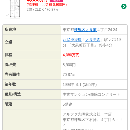
万
円
NEW
(管理費・共益費 8,900円)
2階 / 2LDK / 70.87㎡
所在地
東京都
練馬区
大泉町
４丁目24-34
西武池袋線
「
大泉学園
」駅 バス19
交通
分 「大泉町四丁目」 停歩4分
価格
4,080万円
管理費
8,900円
専有面積
70.87㎡
築年数
1998年 8月 (築28年)
種別/構造
中古マンション/鉄筋コンクリート
階建
5階建
アルファ丸嶋株式会社 本店
東京都練馬区下石神井４丁目６－１
４