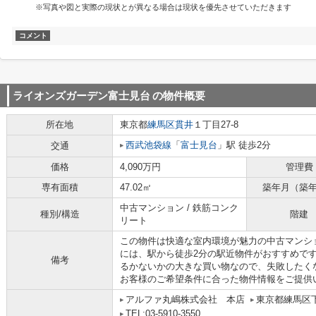
※写真や図と実際の現状とが異なる場合は現状を優先させていただきます
コメント
ライオンズガーデン富士見台
の物件概要
所在地
東京都
練馬区
貫井
１丁目27-8
西武池袋線
「
富士見台
」駅 徒歩2分
交通
価格
4,090万円
管理費
専有面積
47.02㎡
築年月（築
中古マンション / 鉄筋コンク
種別/構造
階建
リート
この物件は快適な室内環境が魅力の中古マンシ
には、駅から徒歩2分の駅近物件がおすすめで
備考
るかないかの大きな買い物なので、失敗したく
お客様のご希望条件に合った物件情報をご提供
アルファ丸嶋株式会社 本店
東京都練馬区
TEL:03-5910-3550