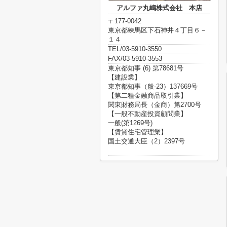
アルファ丸嶋株式会社 本店
〒177-0042
東京都練馬区下石神井４丁目６－
１４
TEL/03-5910-3550
FAX/03-5910-3553
東京都知事 (6) 第78681号
【建設業】
東京都知事（般-23）137669号
【第二種金融商品取引業】
関東財務局長（金商）第2700号
【一般不動産投資顧問業】
一般(第1269号)
【賃貸住宅管理業】
国土交通大臣（2）2397号