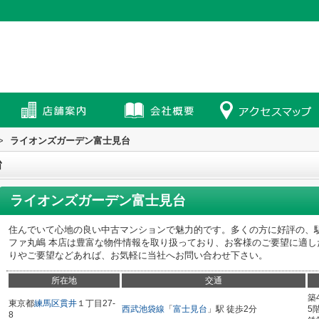
>
ライオンズガーデン富士見台
台
ライオンズガーデン富士見台
住んでいて心地の良い中古マンションで魅力的です。多くの方に好評の、
ファ丸嶋 本店は豊富な物件情報を取り扱っており、お客様のご要望に適
りやご要望などあれば、お気軽に当社へお問い合わせ下さい。
所在地
交通
築
東京都
練馬区
貫井
１丁目27-
西武池袋線
「
富士見台
」駅 徒歩2分
5
8