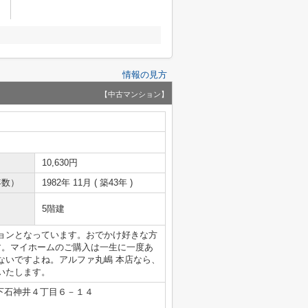
情報の見方
【中古マンション】
10,630円
年数）
1982年 11月 ( 築43年 )
5階建
ョンとなっています。おでかけ好きな方
す。マイホームのご購入は一生に一度あ
ないですよね。アルファ丸嶋 本店なら、
いたします。
下石神井４丁目６－１４