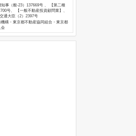
都知事（般-23）137669号 、 【第二種
700号、 【一般不動産投資顧問業】、
土交通大臣（2）2397号
通機構・東京都不動産協同組合・東京都
人会