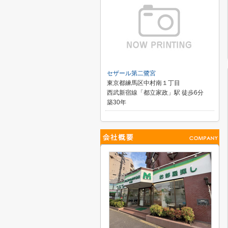
セザール第二鷺宮
東京都練馬区中村南１丁目
西武新宿線「都立家政」駅 徒歩6分
築30年