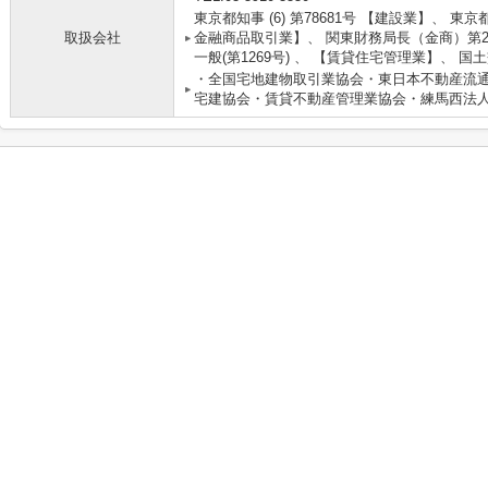
東京都知事 (6) 第78681号 【建設業】、 東京
取扱会社
金融商品取引業】、 関東財務局長（金商）第2
一般(第1269号) 、 【賃貸住宅管理業】、 国
・全国宅地建物取引業協会・東日本不動産流
宅建協会・賃貸不動産管理業協会・練馬西法