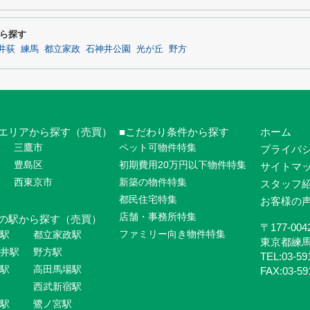
ら探す
井荻
練馬
都立家政
石神井公園
光が丘
野方
エリアから探す（売買）
こだわり条件から探す
ホーム
三鷹市
ペット可物件特集
プライバ
豊島区
初期費用20万円以下物件特集
サイトマ
西東京市
新築の物件特集
スタッフ
都民住宅特集
お客様の
店舗・事務所特集
の駅から探す（売買）
〒177-004
ファミリー向き物件特集
駅
都立家政駅
東京都練
井駅
野方駅
TEL:03-59
駅
高田馬場駅
FAX:03-59
西武新宿駅
駅
鷺ノ宮駅