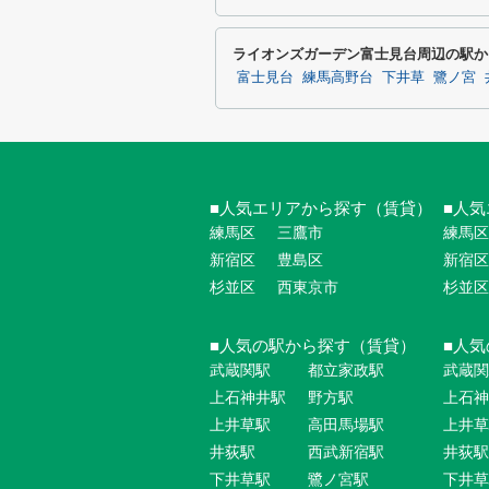
ライオンズガーデン富士見台周辺の駅か
富士見台
練馬高野台
下井草
鷺ノ宮
人気エリアから探す（賃貸）
人気
練馬区
三鷹市
練馬区
新宿区
豊島区
新宿区
杉並区
西東京市
杉並区
人気の駅から探す（賃貸）
人気
武蔵関駅
都立家政駅
武蔵関
上石神井駅
野方駅
上石神
上井草駅
高田馬場駅
上井草
井荻駅
西武新宿駅
井荻駅
下井草駅
鷺ノ宮駅
下井草