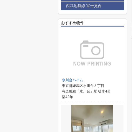
西武池袋線 富士見台
おすすめ物件
氷川台ハイム
東京都練馬区氷川台３丁目
有楽町線「氷川台」駅 徒歩4分
築42年