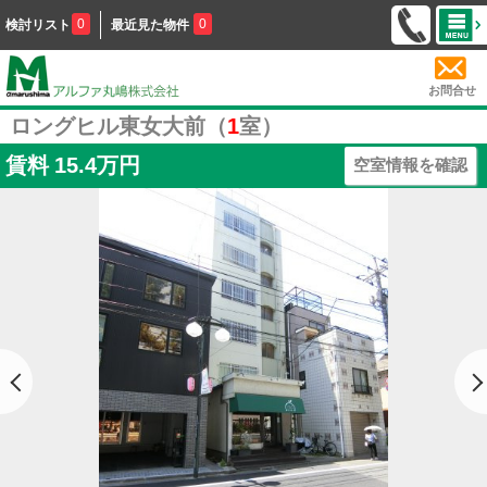
0
0
検討リスト
最近見た物件
お問合せ
ロングヒル東女大前（
1
室）
賃料
15.4万円
空室情報を確認