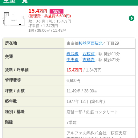
空室一覧
15.4
万
円
NEW
(管理費・共益費 6,600円)
敷：0ヶ月｜礼：15.4万円
坪単価：
1.34
万円
1階 / 38.00㎡ / 11.49坪
所在地
東京都
杉並区
西荻北
４丁目29
総武線
「
西荻窪
」駅 徒歩11分
交通
中央線
「
吉祥寺
」駅 徒歩21分
賃料 / 坪単価
15.4万円
/ 1.34万円
管理費等
6,600円
坪数 / 面積
11.49坪 / 38.00㎡
築年数
1977年 12月 (築48年)
種別 / 構造
店舗一部 / 鉄筋コンクリート
階建
7階建
アルファ丸嶋株式会社 荻窪支店