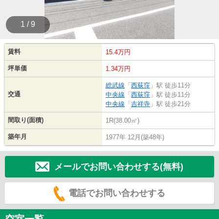
1 / 9
賃料
15.4万円
坪単価
1.34万円
総武線
「
西荻窪
」駅 徒歩11分
交通
中央線
「
西荻窪
」駅 徒歩11分
中央線
「
吉祥寺
」駅 徒歩21分
間取り(面積)
1R(38.00㎡)
築年月
1977年 12月(築48年)
メールでお問い合わせする(無料)
電話でお問い合わせする