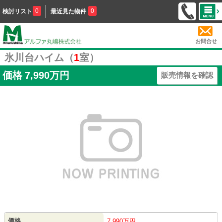
0
0
検討リスト
最近見た物件
お問合せ
氷川台ハイム（
1
室）
価格
7,990万円
販売情報を確認
価格
7,990万円