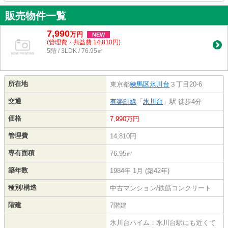
販売物件一覧
7,990
万
円
NEW
(管理費・共益費 14,810円)
5階 / 3LDK / 76.95㎡
所在地
東京都
練馬区
氷川台
３丁目20-6
交通
有楽町線
「
氷川台
」駅 徒歩4分
価格
7,990万円
管理費
14,810円
専有面積
76.95㎡
築年数
1984年 1月 (築42年)
種別/構造
中古マンション/鉄筋コンクリート
階建
7階建
氷川台ハイム：氷川台駅にも近くて