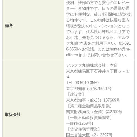
便利。妊婦の方でも安心のエレベー
ター付き物件です。日々の通勤や通
学にも便利な、徒歩4分圏内に駅のあ
る物件です。この物件は快適な室内
備考
環境が魅力の中古マンションとなっ
ています。住み良い練馬区エリアで
お引越し先を見つけるなら、アルフ
ァ丸嶋 本店をご利用下さい。03-591
0-3550へお電話、またはhonten@m-
alfa.co.jpまでお問い合わせ下さい。
アルファ丸嶋株式会社 本店
東京都練馬区下石神井４丁目６－１
４
TEL:03-5910-3550
東京都知事 (6) 第78681号
【建設業】
東京都知事（般-23）137669号
【第二種金融商品取引業】
関東財務局長（金商）第2700号
取扱会社
【一般不動産投資顧問業】
一般(第1269号)
【賃貸住宅管理業】
国土交通大臣（2）2397号