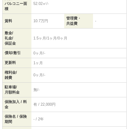
バルコニー面
52.02㎡/-
積
管理費・
賃料
10.7万円
-
共益費
敷金/
礼金/
1.5ヶ月/1ヶ月/0ヶ月
保証金
償却/敷引
0ヶ月/-
更新料
1ヶ月
権利金/
0ヶ月/-
雑費
駐車場/
無/-
月額料金
保険加入 / 料
有 / 22,000円
金
保険名 / 保険
- / 2年
期間