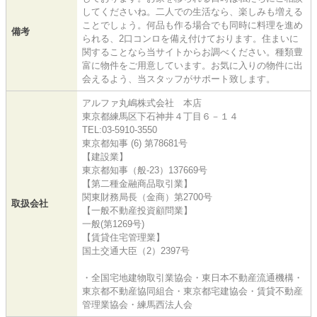
してくださいね。二人での生活なら、楽しみも増える
ことでしょう。何品も作る場合でも同時に料理を進め
備考
られる、2口コンロを備え付けております。住まいに
関することなら当サイトからお調べください。種類豊
富に物件をご用意しています。お気に入りの物件に出
会えるよう、当スタッフがサポート致します。
アルファ丸嶋株式会社 本店
東京都練馬区下石神井４丁目６－１４
TEL:03-5910-3550
東京都知事 (6) 第78681号
【建設業】
東京都知事（般-23）137669号
【第二種金融商品取引業】
関東財務局長（金商）第2700号
取扱会社
【一般不動産投資顧問業】
一般(第1269号)
【賃貸住宅管理業】
国土交通大臣（2）2397号
・全国宅地建物取引業協会・東日本不動産流通機構・
東京都不動産協同組合・東京都宅建協会・賃貸不動産
管理業協会・練馬西法人会