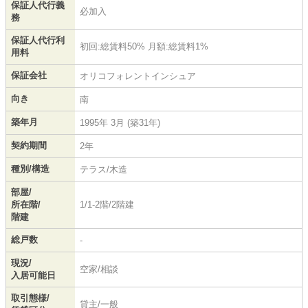
保証人代行義
必加入
務
保証人代行利
初回:総賃料50% 月額:総賃料1%
用料
保証会社
オリコフォレントインシュア
向き
南
築年月
1995年 3月 (築31年)
契約期間
2年
種別/構造
テラス/木造
部屋/
所在階/
1/1-2階/2階建
階建
総戸数
-
現況/
空家/相談
入居可能日
取引態様/
貸主/一般