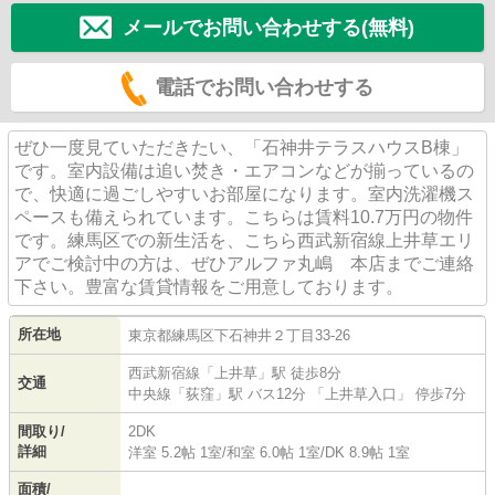
メールでお問い合わせする(無料)
電話でお問い合わせする
ぜひ一度見ていただきたい、「石神井テラスハウスB棟」
です。室内設備は追い焚き・エアコンなどが揃っているの
で、快適に過ごしやすいお部屋になります。室内洗濯機ス
ペースも備えられています。こちらは賃料10.7万円の物件
です。練馬区での新生活を、こちら西武新宿線上井草エリ
アでご検討中の方は、ぜひアルファ丸嶋 本店までご連絡
下さい。豊富な賃貸情報をご用意しております。
所在地
東京都
練馬区
下石神井
２丁目33-26
西武新宿線
「
上井草
」駅 徒歩8分
交通
中央線
「
荻窪
」駅 バス12分 「上井草入口」 停歩7分
間取り/
2DK
詳細
洋室 5.2帖 1室
/
和室 6.0帖 1室
/
DK 8.9帖 1室
面積/