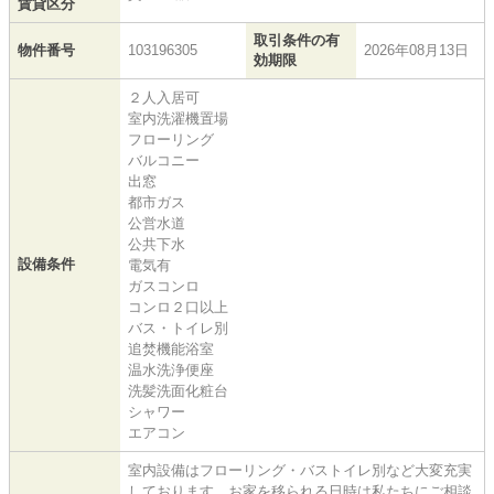
賃貸区分
取引条件の有
物件番号
103196305
2026年08月13日
効期限
２人入居可
室内洗濯機置場
フローリング
バルコニー
出窓
都市ガス
公営水道
公共下水
設備条件
電気有
ガスコンロ
コンロ２口以上
バス・トイレ別
追焚機能浴室
温水洗浄便座
洗髪洗面化粧台
シャワー
エアコン
室内設備はフローリング・バストイレ別など大変充実
しております。お家を移られる日時は私たちにご相談