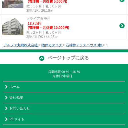
(管理費・共益費 5,000円)
敷：1ヶ月｜礼：0ヶ月
3階 / 1K / 26.10㎡
ソライア石神井
12.7
万
円
(管理費・共益費 10,000円)
敷：2ヶ月｜礼：0ヶ月
3階 / 1LDK / 44.25㎡
アルファ丸嶋株式会社
>
物件カタログ
>
石神井テラスハウスB棟
>
1
ページトップに戻る
営業時間:09:30～18:30
定休日:水曜日
ホーム
会社概要
お問い合わせ
PCサイト