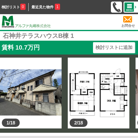
0
1
検討リスト
最近見た物件
お問合せ
石神井テラスハウスB棟 1
賃料
10.7
万円
検討リストに追加
1/18
2/18