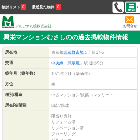
0
0
検討リスト
最近見た物件
お問合せ
興栄マンションむさしのの過去掲載物件情報
所在地
東京都
武蔵野市
境
１丁目17-6
交通
中央線
「
武蔵境
」駅 徒歩9分
築年月（築年数）
1971年 2月（築55年）
方位
南
種別/構造
中古マンション/鉄筋コンクリート
所在階/階建
5階/7階建
陽当り良好
リフォーム済
リノベーション済
フローリング
バルコニー