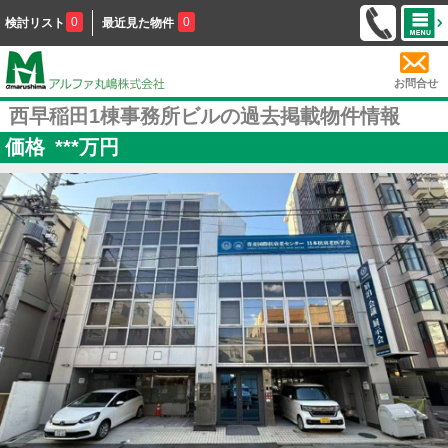
0
0
検討リスト
最近見た物件
お問合せ
西早稲田1棟事務所ビルの過去掲載物件情報
価格
***
万円