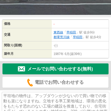
価格
-
東西線
「
早稲田
」駅 徒歩9分
交通
都電荒川線
「
早稲田
」駅 徒歩4分
間取り(面積)
-(-)
築年月
1987年 6月(築39年)
メールでお問い合わせする(無料)
電話でお問い合わせする
平坦地の物件は、アップダウンが少ないので買い物での移
動も楽になりますね。立地する準工業地域は、環境の悪化
をもたらす恐れのない工場の建設を推進しており、住宅街