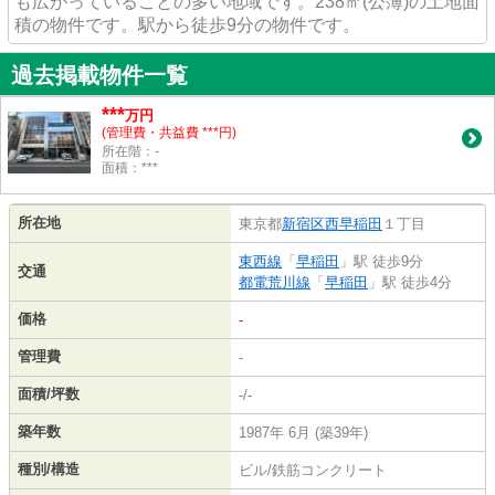
も広がっていることの多い地域です。238㎡(公簿)の土地面
積の物件です。駅から徒歩9分の物件です。
過去掲載物件一覧
***
万円
(管理費・共益費 ***円)
所在階：-
面積：***
所在地
東京都
新宿区
西早稲田
１丁目
東西線
「
早稲田
」駅 徒歩9分
交通
都電荒川線
「
早稲田
」駅 徒歩4分
価格
-
管理費
-
面積/坪数
-/-
築年数
1987年 6月 (築39年)
種別/構造
ビル/鉄筋コンクリート