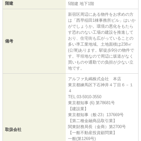
階建
5階建 地下1階
新宿区周辺にある物件をお求めの方
は「西早稲田1棟事務所ビル」はいか
がでしょうか。環境の悪化をもたら
す恐れのない工場の建設を推進して
おり、住宅街も広がっていることの
備考
多い準工業地域。土地面積は238㎡
(公簿)あります。駅徒歩9分の物件で
す。平坦地なので周辺に坂道がなく
買いものや通勤での負担が少ない立
地です。
アルファ丸嶋株式会社 本店
東京都練馬区下石神井４丁目６－１
４
TEL:03-5910-3550
東京都知事 (6) 第78681号
【建設業】
東京都知事（般-23）137669号
【第二種金融商品取引業】
関東財務局長（金商）第2700号
取扱会社
【一般不動産投資顧問業】
一般(第1269号)