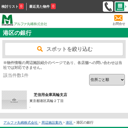
0
0
検討リスト
最近見た物件
お問合せ
港区の銀行
スポットを絞り込む
※物件情報の周辺施設紹介のページであり、各店舗への問い合わせは当
社では対応できません。
該当件数
1
件
芝信用金庫高輪支店
東京都港区高輪２丁目
-
アルファ丸嶋株式会社
>
周辺施設案内
>
港区
>
港区の銀行