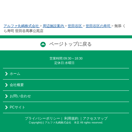
アルファ丸嶋株式会社
>
周辺施設案内
>
世田谷区
>
世田谷区の寿司
>
無添 く
ら寿司 世田谷馬事公苑店
ページトップに戻る
営業時間:09:30～18:30
定休日:水曜日
ホーム
会社概要
お問い合わせ
PCサイト
プライバシーポリシー
利用規約
｜アクセスマップ
｜
Copyright(c) アルファ丸嶋株式会社 本店 All rights reserved.