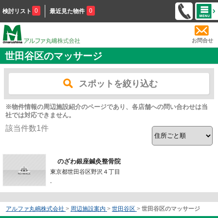
0
0
検討リスト
最近見た物件
お問合せ
世田谷区のマッサージ
スポットを絞り込む
※物件情報の周辺施設紹介のページであり、各店舗への問い合わせは当
社では対応できません。
該当件数
1
件
のざわ銀座鍼灸整骨院
東京都世田谷区野沢４丁目
-
アルファ丸嶋株式会社
>
周辺施設案内
>
世田谷区
>
世田谷区のマッサージ