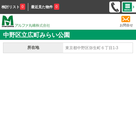
0
0
検討リスト
最近見た物件
お問合せ
中野区立広町みらい公園
所在地
東京都中野区弥生町６丁目1-3