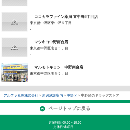
-
ココカラファイン薬局 東中野5丁目店
東京都中野区東中野５丁目
-
マツキヨ中野南台店
東京都中野区南台５丁目
-
マルモトキヨシ 中野南台店
東京都中野区南台５丁目
-
アルファ丸嶋株式会社
>
周辺施設案内
>
中野区
>
中野区のドラッグストア
ページトップに戻る
営業時間:09:30～18:30
定休日:水曜日