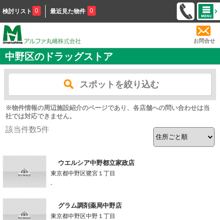
0
0
検討リスト
最近見た物件
お問合せ
中野区のドラッグストア
スポットを絞り込む
※物件情報の周辺施設紹介のページであり、各店舗への問い合わせは当
社では対応できません。
該当件数
5
件
ウエルシア中野都立家政店
東京都中野区鷺宮１丁目
-
グラム調剤薬局中野店
東京都中野区中野１丁目