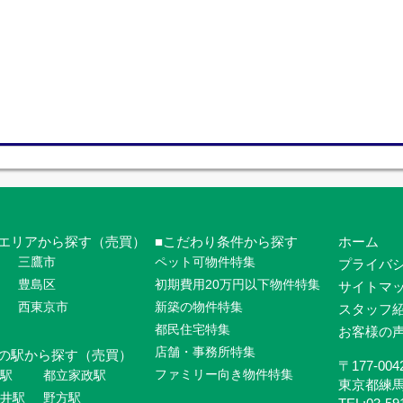
エリアから探す（売買）
こだわり条件から探す
ホーム
三鷹市
ペット可物件特集
プライバ
豊島区
初期費用20万円以下物件特集
サイトマ
西東京市
新築の物件特集
スタッフ
都民住宅特集
お客様の
店舗・事務所特集
の駅から探す（売買）
〒177-004
ファミリー向き物件特集
駅
都立家政駅
東京都練
井駅
野方駅