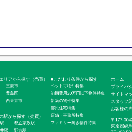
エリアから探す（売買）
こだわり条件から探す
ホーム
三鷹市
ペット可物件特集
プライバ
豊島区
初期費用20万円以下物件特集
サイトマ
西東京市
新築の物件特集
スタッフ
都民住宅特集
お客様の
店舗・事務所特集
の駅から探す（売買）
〒177-004
ファミリー向き物件特集
駅
都立家政駅
東京都練
井駅
野方駅