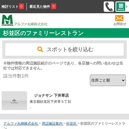
0
0
検討リスト
最近見た物件
お問合せ
杉並区のファミリーレストラン
スポットを絞り込む
※物件情報の周辺施設紹介のページであり、各店舗への問い合わせは当
社では対応できません。
該当件数
1
件
ジョナサン 下井草店
東京都杉並区下井草５丁目
-
アルファ丸嶋株式会社
>
周辺施設案内
>
杉並区
>
杉並区のファミリーレストラ
ン