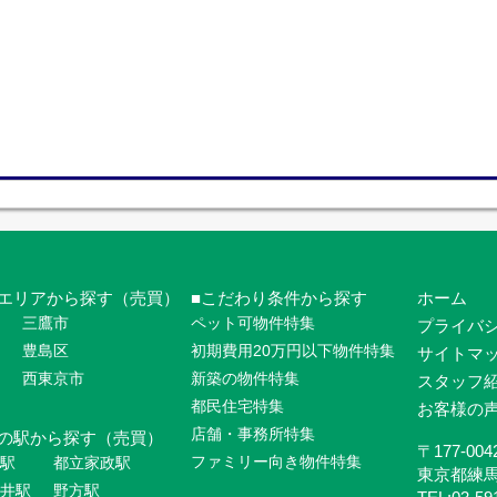
エリアから探す（売買）
こだわり条件から探す
ホーム
三鷹市
ペット可物件特集
プライバ
豊島区
初期費用20万円以下物件特集
サイトマ
西東京市
新築の物件特集
スタッフ
都民住宅特集
お客様の
店舗・事務所特集
の駅から探す（売買）
〒177-004
ファミリー向き物件特集
駅
都立家政駅
東京都練
井駅
野方駅