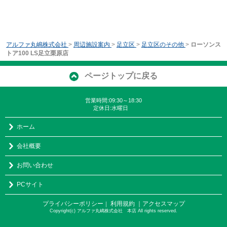
アルファ丸嶋株式会社
>
周辺施設案内
>
足立区
>
足立区のその他
>
ローソンス
トア100 LS足立栗原店
ページトップに戻る
営業時間:09:30～18:30
定休日:水曜日
ホーム
会社概要
お問い合わせ
PCサイト
プライバシーポリシー
利用規約
｜アクセスマップ
｜
Copyright(c) アルファ丸嶋株式会社 本店 All rights reserved.