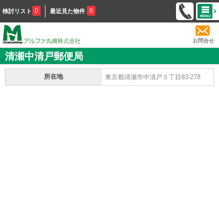
0
0
検討リスト
最近見た物件
お問合せ
清瀬中清戸郵便局
所在地
東京都清瀬市中清戸５丁目83-278