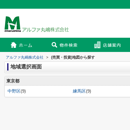
アルファ丸嶋株式会社
>
(売買・投資)地図から探す
地域選択画面
東京都
中野区
(9)
練馬区
(9)