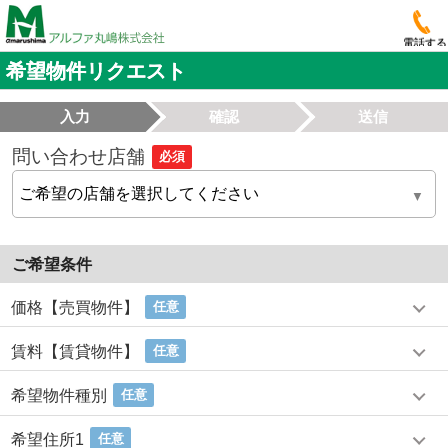
電話する
希望物件リクエスト
入力
確認
送信
問い合わせ店舗
必須
ご希望条件
価格【売買物件】
任意
賃料【賃貸物件】
任意
希望物件種別
任意
希望住所1
任意