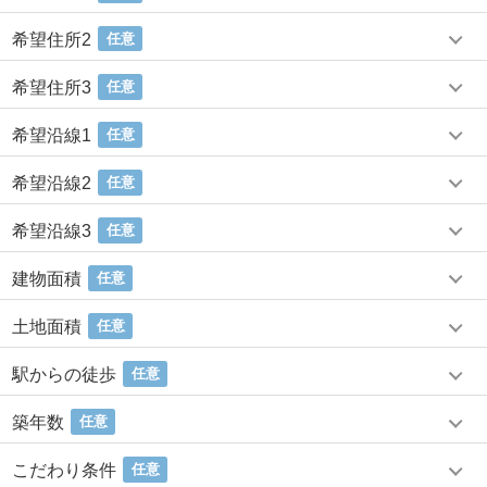
希望住所2
任意
希望住所3
任意
希望沿線1
任意
希望沿線2
任意
希望沿線3
任意
建物面積
任意
土地面積
任意
駅からの徒歩
任意
築年数
任意
こだわり条件
任意