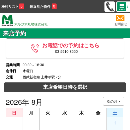
0
0
検討リスト
最近見た物件
お問合せ
来店予約
お電話での予約はこちら
03-5910-3550
営業時間
09:30～18:30
定休日
水曜日
交通
西武新宿線 上井草駅 7分
来店希望日時を選択
2026年 8月
日
月
火
水
木
金
土
26
27
28
29
30
31
1