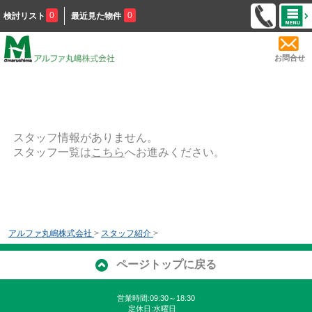
0
0
検討リスト
最近見た物件
お問合せ
スタッフ情報がありません。
スタッフ一覧は
こちら
へお進みください。
アルファ丸嶋株式会社
>
スタッフ紹介
>
ページトップに戻る
営業時間:09:30～18:30
定休日:水曜日