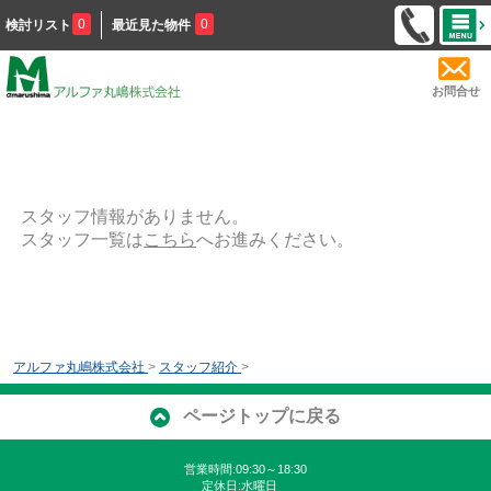
0
0
検討リスト
最近見た物件
お問合せ
スタッフ情報がありません。
スタッフ一覧は
こちら
へお進みください。
アルファ丸嶋株式会社
>
スタッフ紹介
>
ページトップに戻る
営業時間:09:30～18:30
定休日:水曜日