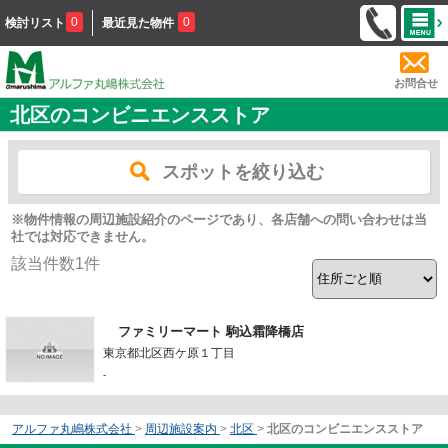
0
0
検討リスト
最近見た物件
お問合せ
北区のコンビニエンスストア
スポットを絞り込む
※物件情報の周辺施設紹介のページであり、各店舗への問い合わせは当
社では対応できません。
該当件数
1
件
ファミリーマート 駒込霜降橋店
東京都北区西ケ原１丁目
-
アルファ丸嶋株式会社
>
周辺施設案内
>
北区
>
北区のコンビニエンスストア