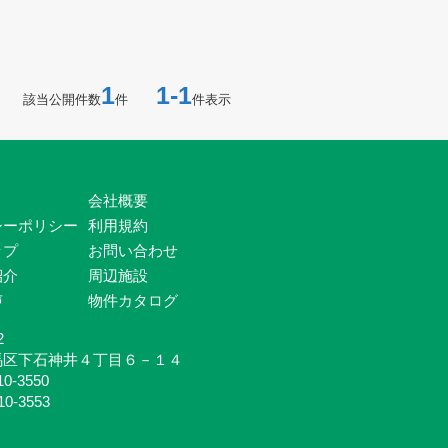
1
1-1
該当公開件数
件
件表示
会社概要
シーポリシー
利用規約
ップ
お問い合わせ
紹介
周辺施設
声
物件カタログ
2
馬区下石神井４丁目６－１４
10-3550
10-3553