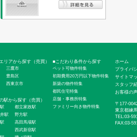
エリアから探す（売買）
こだわり条件から探す
ホーム
三鷹市
ペット可物件特集
プライバ
豊島区
初期費用20万円以下物件特集
サイトマ
西東京市
新築の物件特集
スタッフ
都民住宅特集
お客様の
店舗・事務所特集
の駅から探す（売買）
〒177-004
ファミリー向き物件特集
駅
都立家政駅
東京都練
井駅
野方駅
TEL:03-59
駅
高田馬場駅
FAX:03-59
西武新宿駅