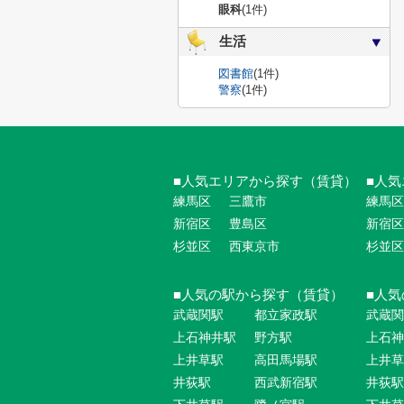
眼科
(1件)
生活
図書館
(1件)
警察
(1件)
人気エリアから探す（賃貸）
人気
練馬区
三鷹市
練馬区
新宿区
豊島区
新宿区
杉並区
西東京市
杉並区
人気の駅から探す（賃貸）
人気
武蔵関駅
都立家政駅
武蔵関
上石神井駅
野方駅
上石神
上井草駅
高田馬場駅
上井草
井荻駅
西武新宿駅
井荻駅