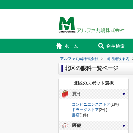
アルファ丸嶋株式会社
>
周辺施設案内
北区の眼科一覧ページ
北区のスポット選択
買う
コンビニエンスストア
(1件)
ドラッグストア
(2件)
書店
(1件)
医療