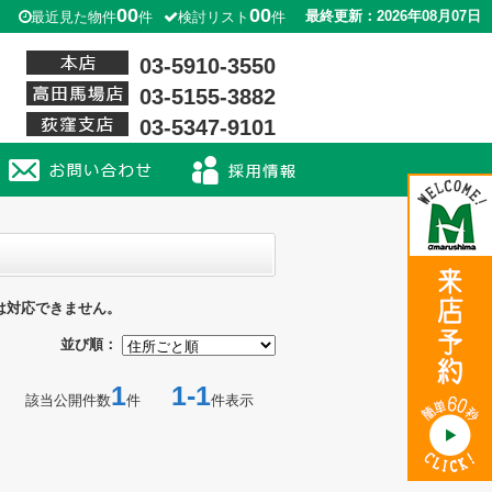
00
00
最終更新：2026年08月07日
最近見た物件
件
検討リスト
件
03-5910-3550
03-5155-3882
03-5347-9101
は対応できません。
並び順：
1
1-1
該当公開件数
件
件表示