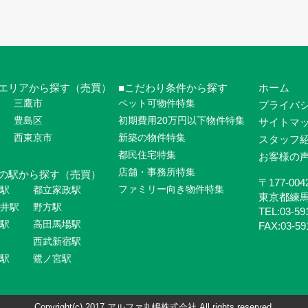
エリアから探す（売買）
こだわり条件から探す
ホーム
三鷹市
ペット可物件特集
プライバ
豊島区
初期費用20万円以下物件特集
サイトマ
西東京市
新築の物件特集
スタッフ
都民住宅特集
お客様の
店舗・事務所特集
の駅から探す（売買）
〒177-004
ファミリー向き物件特集
駅
都立家政駅
東京都練
井駅
野方駅
TEL:03-59
駅
高田馬場駅
FAX:03-59
西武新宿駅
駅
鷺ノ宮駅
Copyright(c) 2017 アルファ丸嶋株式会社 All rights reserved.