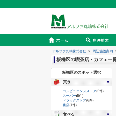
アルファ丸嶋株式会社
>
周辺施設案内
板橋区の喫茶店・カフェ一
板橋区のスポット選択
買う
コンビニエンスストア
(5件)
スーパー
(5件)
ドラッグストア
(6件)
書店
(1件)
食べる