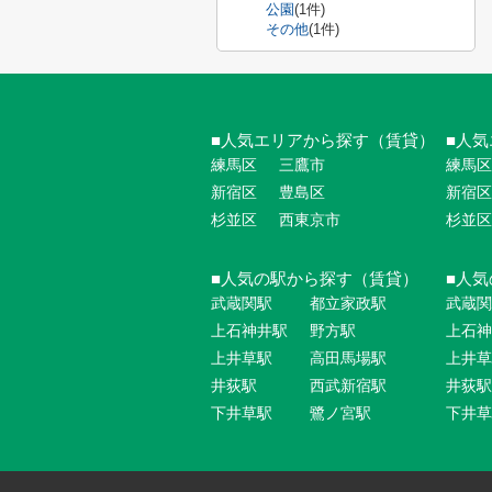
公園
(1件)
その他
(1件)
人気エリアから探す（賃貸）
人気
練馬区
三鷹市
練馬区
新宿区
豊島区
新宿区
杉並区
西東京市
杉並区
人気の駅から探す（賃貸）
人気
武蔵関駅
都立家政駅
武蔵関
上石神井駅
野方駅
上石神
上井草駅
高田馬場駅
上井草
井荻駅
西武新宿駅
井荻駅
下井草駅
鷺ノ宮駅
下井草