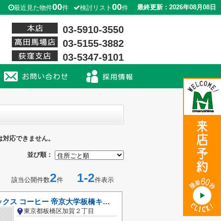
00
00
最終更新：2026年08月08日
最近見た物件
件
検討リスト
件
03-5910-3550
03-5155-3882
03-5347-9101
は対応できません。
並び順：
2
1-2
該当公開件数
件
件表示
スターバックス コーヒー 帝京大学板橋キャンパス店
東京都板橋区加賀２丁目