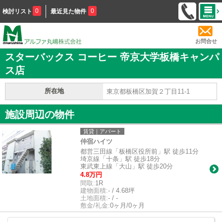
0
0
検討リスト
最近見た物件
お問合せ
スターバックス コーヒー 帝京大学板橋キャンパ
ス店
所在地
東京都板橋区加賀２丁目11-1
施設周辺の物件
賃貸｜アパート
仲宿ハイツ
都営三田線「板橋区役所前」駅 徒歩11分
埼京線「十条」駅 徒歩18分
東武東上線「大山」駅 徒歩20分
4.8万円
間取:
1R
建物面積:
- / 4.68坪
土地面積:
- / -
敷金/礼金:
0ヶ月/0ヶ月